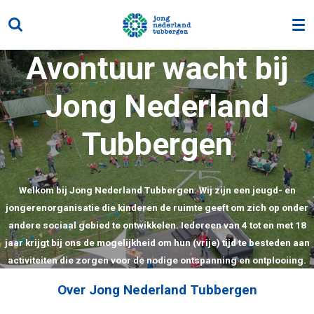
Ga
direct
naar
Avontuur wacht bij
de
hoofdinhoud
Jong Nederland
Tubbergen
Welkom bij Jong Nederland Tubbergen. Wij zijn een jeugd- en
jongerenorganisatie die kinderen de ruimte geeft om zich op onder
andere sociaal gebied te ontwikkelen. Iedereen van 4 tot en met 18
jaar krijgt bij ons de mogelijkheid om hun (vrije) tijd te besteden aan
activiteiten die zorgen voor de nodige ontspanning en ontplooiing.
Over Jong Nederland Tubbergen