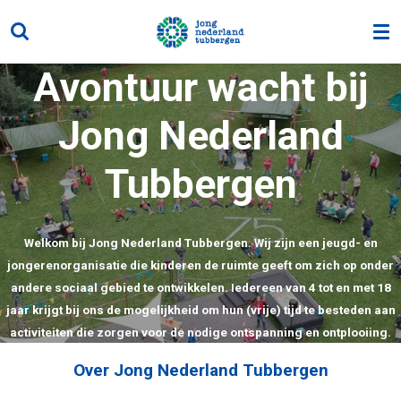
Ga
direct
naar
Avontuur wacht bij
de
hoofdinhoud
Jong Nederland
Tubbergen
Welkom bij Jong Nederland Tubbergen. Wij zijn een jeugd- en
jongerenorganisatie die kinderen de ruimte geeft om zich op onder
andere sociaal gebied te ontwikkelen. Iedereen van 4 tot en met 18
jaar krijgt bij ons de mogelijkheid om hun (vrije) tijd te besteden aan
activiteiten die zorgen voor de nodige ontspanning en ontplooiing.
Over Jong Nederland Tubbergen